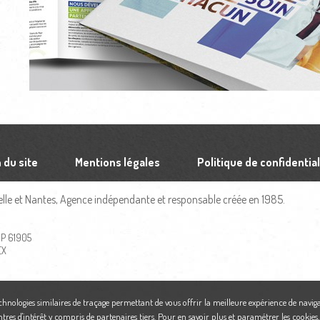
 du site
Mentions légales
Politique de confidential
le et Nantes, Agence indépendante et responsable créée en 1985.
 BP 61905
EX
echnologies similaires de traçage permettant de vous offrir la meilleure expérience de naviga
ntres d'intérêt y compris de partenaires tiers. Pour en savoir plus et paramétrer les cookies