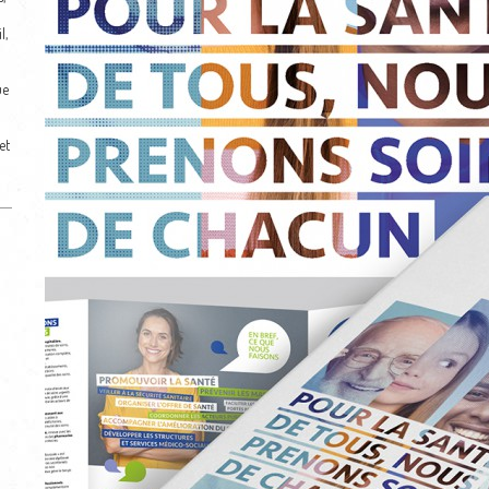
l,
ue
et