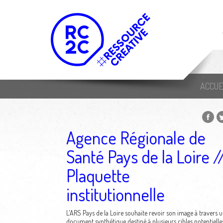
ACCUE
Agence Régionale de
Santé Pays de la Loire /
Plaquette
institutionnelle
L'ARS Pays de la Loire souhaite revoir son image à travers 
document synthétique destiné à plusieurs cibles potentielles