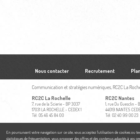
Nous contacter
Recrutement
Plan
Communication et stratégies numériques, RC2C La Rochel
RC2C La Rochelle
RC2C Nantes
7, rue de la Scierie - BP 3037
1, rue Du Guesclin -
17031 LA ROCHELLE - CEDEX 1
44019 NANTES CED
Tél: 05 46 45 84 00
Tél: 02 40 99 00 23
En poursuivant votre navigation sur ce site, vous acceptez l'utilisation de cookies ou t
statistiques de fréquentation, vous proposer des offres et des contenus adaptés à vos ce