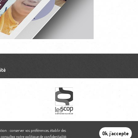
ité
tion : conserver vos préférences, établir des
Ok, j'accepte
,
consultez notre politique de confidentialité
.