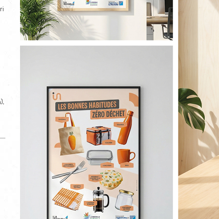
ri
),