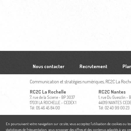
Nous contacter
Recrutement
Plan
Communication et stratégies numériques, RC2C La Rochel
RC2C La Rochelle
RC2C Nantes
7, rue de la Scierie - BP 3037
1, rue Du Guesclin -
17031 LA ROCHELLE - CEDEX 1
44019 NANTES CED
Tél: 05 46 45 84 00
Tél: 02 40 99 00 23
En poursuivant votre navigation sur ce site, vous acceptez l'utilisation de cookies ou t
statistiques de fréquentation, vous proposer des offres et des contenus adaptés à vos ce