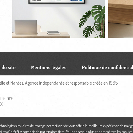
 du site
Mentions légales
Politique de confidential
le et Nantes, Agence indépendante et responsable créée en 1985.
 BP 61905
EX
echnologies similaires de traçage permettant de vous offrir la meilleure expérience de naviga
ntres d'intérêt y compris de partenaires tiers. Pour en savoir plus et paramétrer les cookies