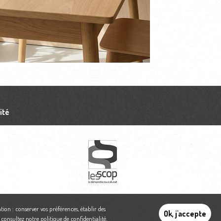
ité
tion : conserver vos préférences, établir des
Ok, j'accepte
,
consultez notre politique de confidentialité
.