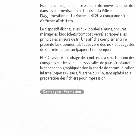
Pour accompagner la mise en place de nouvelles zones de t
dans les bâtiments administratifs de la Ville et
l'Agglomération de La Rochelle, RC2C a conçu une série
d’affiches 40x60 cm.
Le dispositif distingue les flux (poubelle jaune, ordures
ménagères, biodéchets/compost, verre) et rappelle les
principales erreurs de tri. Une affiche complémentaire
présente les « bonnes habitudes zéro déchet » et des gestes
de sobriété au bureau (papier et numérique).
RC2C a assuré le cadrage des contenus, la structuration des
consignes par lieux (couloirs vs salles de pause/restauration
la conception graphique selon la charte de communication
interne (repères visuels, filigrane du « i », sans aplats) et la
préparation des fichiers pour impression.
Campagne - Promotion