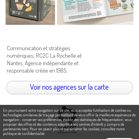
Communication et stratégies
numériques, RC2C La Rochelle et
Nantes, Agence indépendante et
responsable créée en 1985.
Voir nos agences sur la carte
En poursuivant votre navigation sur ce site, vous acceptez l'utilisation de cookies ou
technologies similaires de traçage permettant de vous offrir la meilleure expérience de
navigation : conserver vos préférences, établir des statistiques de fréquentation, vous
proposer des offres et des contenus adaptés à vos centres d'intérêt y compris de
partenaires tiers. Pour en savoir plus et paramétrer les cookies,
consultez notre
politique de confidentialité
.