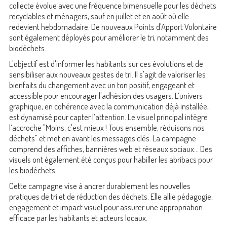
collecte évolue avec une fréquence bimensuelle pour les déchets
recyclables et ménagers, sauf en juillet et en août où elle
redevient hebdomadaire. De nouveaux Points d'Apport Volontaire
sont également déployés pour améliorer le tri, notamment des
biodéchets.
L'objectif est d'informer les habitants sur ces évolutions et de
sensibiliser aux nouveaux gestes de tri. Il s'agit de valoriser les
bienfaits du changement avec un ton positif, engageant et
accessible pour encourager l'adhésion des usagers. L’univers
graphique, en cohérence avec la communication déjà installée,
est dynamisé pour capter l’attention. Le visuel principal intègre
l’accroche "Moins, c'est mieux ! Tous ensemble, réduisons nos
déchets" et met en avant les messages clés. La campagne
comprend des affiches, bannières web et réseaux sociaux... Des
visuels ont également été conçus pour habiller les abribacs pour
les biodéchets.
Cette campagne vise à ancrer durablement les nouvelles
pratiques de tri et de réduction des déchets. Elle allie pédagogie,
engagement et impact visuel pour assurer une appropriation
efficace par les habitants et acteurs locaux.