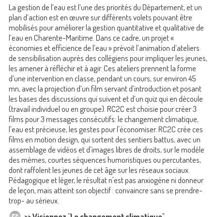
La gestion de l’eau est l’une des priorités du Département, et un
plan d’action est en œuvre sur différents volets pouvant être
mobilisés pour améliorer la gestion quantitative et qualitative de
l’eau en Charente-Maritime. Dans ce cadre, un projet «
économies et efficience de l’eau » prévoit l’animation d’ateliers
de sensibilisation auprès des collégiens pour impliquer les jeunes,
les amener à réfléchir et à agir. Ces ateliers prennent la forme
d’une intervention en classe, pendant un cours, sur environ 45
mn, avec la projection d’un film servant d’introduction et posant
les bases des discussions qui suivent et d’un quiz qui en découle
(travail individuel ou en groupe). RC2C est choisie pour créer 3
films pour 3 messages consécutifs: le changement climatique,
l'eau est précieuse, les gestes pour l'économiser. RC2C crée ces
films en motion design, qui sortent des sentiers battus, avec un
assemblage de vidéos et d'images libres de droits, sur le modèle
des mèmes, courtes séquences humoristiques ou percutantes,
dont raffolent les jeunes de cet âge sur les réseaux sociaux.
Pédagogique et léger, le résultat n'est pas anxiogène ni donneur
de leçon, mais atteint son objectif : convaincre sans se prendre-
trop- au sérieux.
>> Visionnez "Le changement climatique
"