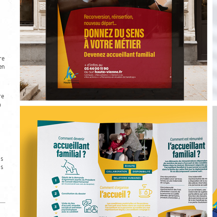
re
en
re
n
ns
ns