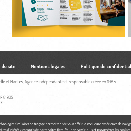
 du site
Mentions légales
Politique de confidential
le et Nantes, Agence indépendante et responsable créée en 1985.
 BP 61905
EX
echnologies similaires de traçage permettant de vous offrir la meilleure expérience de naviga
ntres d'intérêt y compris de partenaires tiers. Pour en savoir plus et paramétrer les cookies