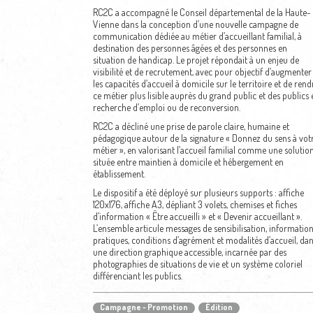
RC2C a accompagné le Conseil départemental de la Haute-
Vienne dans la conception d’une nouvelle campagne de
communication dédiée au métier d’accueillant familial, à
destination des personnes âgées et des personnes en
situation de handicap. Le projet répondait à un enjeu de
visibilité et de recrutement, avec pour objectif d’augmenter
les capacités d’accueil à domicile sur le territoire et de rend
ce métier plus lisible auprès du grand public et des publics 
recherche d’emploi ou de reconversion.
RC2C a décliné une prise de parole claire, humaine et
pédagogique autour de la signature « Donnez du sens à vot
métier », en valorisant l’accueil familial comme une solutio
située entre maintien à domicile et hébergement en
établissement.
Le dispositif a été déployé sur plusieurs supports : affiche
120x176, affiche A3, dépliant 3 volets, chemises et fiches
d’information « Être accueilli » et « Devenir accueillant ».
L’ensemble articule messages de sensibilisation, informatio
pratiques, conditions d’agrément et modalités d’accueil, da
une direction graphique accessible, incarnée par des
photographies de situations de vie et un système coloriel
différenciant les publics.
Campagne - Promotion
Édition