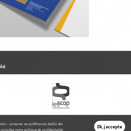
ité
tion : conserver vos préférences, établir des
Ok, j'accepte
,
consultez notre politique de confidentialité
.