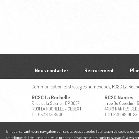
Nous contacter
Recrutement
Plan
Communication et stratégies numériques, RC2C La Rochel
RC2C La Rochelle
RC2C Nantes
7, rue de la Scierie - BP 3037
1, rue Du Guesclin -
17031 LA ROCHELLE - CEDEX 1
44019 NANTES CED
Tél: 05 46 45 84 00
Tél: 02 40 99 00 23
En poursuivant votre navigation sur ce site, vous acceptez l'utilisation de cookies ou t
statistiques de fréquentation, vous proposer des offres et des contenus adaptés à vos ce