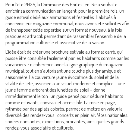
Pour l’été 2025, la Commune des Portes-en-Ré a souhaité
enrichir sa communication en lançant, pour la première fois, un
guide estival dédié aux animations et festivités. Habitués à
concevoir leur magazine communal, nous avons été sollicités afin
de transposer cette expertise sur un format nouveau, à la fois
pratique et attractif, permettant de rassembler l’ensemble de la
programmation culturelle et associative de la saison.
L’idée était de créer une brochure estivale au format carré, qui
puisse être consultée facilement par les habitants comme par les
vacanciers. En cohérence avec la ligne graphique du magazine
municipal, tout en s’autorisant une touche plus dynamique et
saisonnière. La couverture jaune évocatrice du soleil et de la
vitalité de l’été, associée à un visuel moderne et complice – une
jeune femme arborant des lunettes de soleil – donne
immédiatement le ton : un guide pensé pour séduire habitants
comme estivants, convivial et accessible. La mise en page,
rythmée par des aplats colorés, permet de mettre en valeur la
diversité des rendez-vous : concerts en plein air, fêtes nationales,
soirées dansantes, expositions, brocantes, ainsi que les grands
rendez-vous associatifs et culturels.