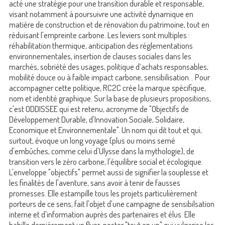
acté une stratégie pour une transition durable et responsable,
visant notamment à poursuivre une activité dynamique en
matière de construction et de rénovation du patrimoine, tout en
réduisant l'empreinte carbone. Les leviers sont multiples :
réhabilitation thermique, anticipation des réglementations
environnementales, insertion de clauses sociales dans les
marchés, sobriété des usages, politique d’achats responsables,
mobilité douce ou à faible impact carbone, sensibilisation… Pour
accompagner cette politique, RC2C crée la marque spécifique,
nom et identité graphique. Sur la base de plusieurs propositions,
c'est ODDISSEE qui est retenu, acronyme de "Objectifs de
Développement Durable, d'Innovation Sociale, Solidaire,
Economique et Environnementale". Un nom qui dit tout et qui,
surtout, évoque un long voyage (plus ou moins semé
d'embûches, comme celui d'Ulysse dans la mythologie), de
transition vers le zéro carbone, l'équilibre social et écologique.
L'enveloppe "objectifs" permet aussi de signifier la souplesse et
les finalités de l'aventure, sans avoir à tenir de fausses
promesses. Elle estampille tous les projets particulièrement
porteurs de ce sens, fait l'objet d'une campagne de sensibilsation
interne et d'information auprès des partenaires et élus. Elle
habille dernièrement un flyer-poster "tout en un" qui vulgarise les