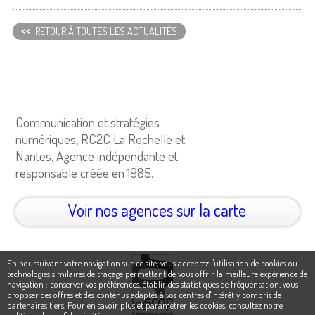
<<
RETOUR À TOUTES LES ACTUALITÉS
Communication et stratégies
numériques, RC2C La Rochelle et
Nantes, Agence indépendante et
responsable créée en 1985.
Voir nos agences sur la carte
En poursuivant votre navigation sur ce site, vous acceptez l'utilisation de cookies ou
technologies similaires de traçage permettant de vous offrir la meilleure expérience de
navigation : conserver vos préférences, établir des statistiques de fréquentation, vous
proposer des offres et des contenus adaptés à vos centres d'intérêt y compris de
partenaires tiers. Pour en savoir plus et paramétrer les cookies,
consultez notre