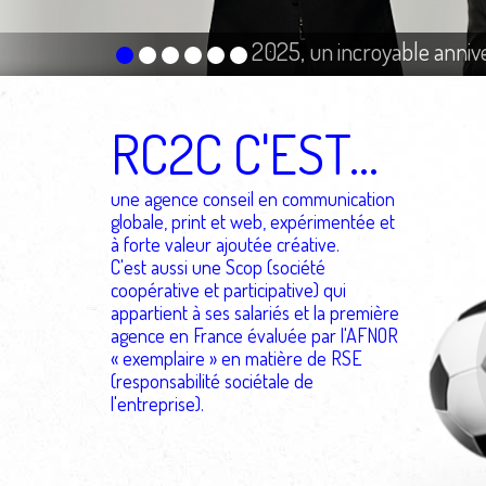
2025, un incroyable anniver
Biocoop // Concept et iden
RC2C C'EST...
une agence conseil en communication
globale, print et web
, expérimentée et
à forte valeur ajoutée créative.
C'est aussi une Scop (société
coopérative et participative) qui
appartient à ses salariés et la première
agence en France évaluée par l'AFNOR
« exemplaire » en matière de RSE
(responsabilité sociétale de
l'entreprise).