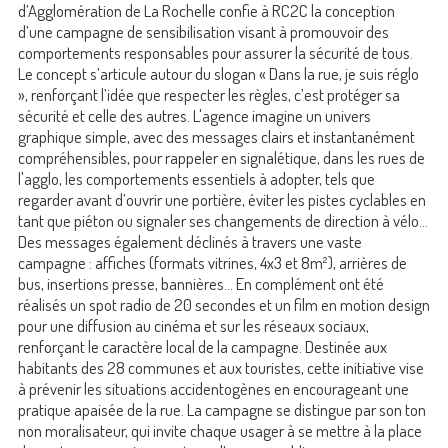
d’Agglomération de La Rochelle confie à RC2C la conception
d’une campagne de sensibilisation visant à promouvoir des
comportements responsables pour assurer la sécurité de tous.
Le concept s’articule autour du slogan « Dans la rue, je suis réglo
», renforçant l’idée que respecter les règles, c’est protéger sa
sécurité et celle des autres. L'agence imagine un univers
graphique simple, avec des messages clairs et instantanément
compréhensibles, pour rappeler en signalétique, dans les rues de
l'agglo, les comportements essentiels à adopter, tels que
regarder avant d’ouvrir une portière, éviter les pistes cyclables en
tant que piéton ou signaler ses changements de direction à vélo...
Des messages également déclinés à travers une vaste
campagne : affiches (formats vitrines, 4x3 et 8m²), arrières de
bus, insertions presse, bannières... En complément ont été
réalisés un spot radio de 20 secondes et un film en motion design
pour une diffusion au cinéma et sur les réseaux sociaux,
renforçant le caractère local de la campagne. Destinée aux
habitants des 28 communes et aux touristes, cette initiative vise
à prévenir les situations accidentogènes en encourageant une
pratique apaisée de la rue. La campagne se distingue par son ton
non moralisateur, qui invite chaque usager à se mettre à la place