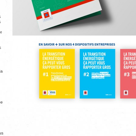
s
s
e
n
s
la
de
us