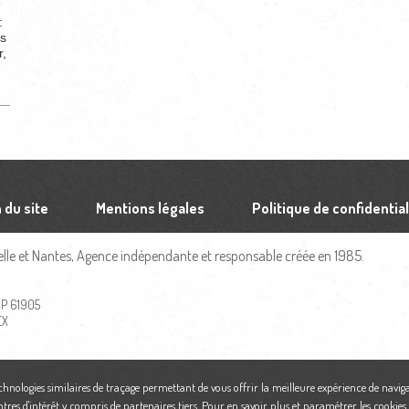
:
es
r,
 du site
Mentions légales
Politique de confidential
le et Nantes, Agence indépendante et responsable créée en 1985.
 BP 61905
EX
echnologies similaires de traçage permettant de vous offrir la meilleure expérience de naviga
ntres d'intérêt y compris de partenaires tiers. Pour en savoir plus et paramétrer les cookies