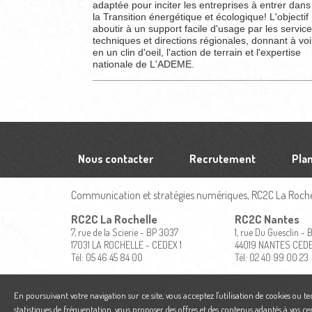
adaptée pour inciter les entreprises à entrer dans
la Transition énergétique et écologique! L'objectif 
aboutir à un support facile d'usage par les servic
techniques et directions régionales, donnant à voi
en un clin d'oeil, l'action de terrain et l'expertise
nationale de L'ADEME.
Nous contacter
Recrutement
Plan
Communication et stratégies numériques, RC2C La Rochel
RC2C La Rochelle
RC2C Nantes
7, rue de la Scierie - BP 3037
1, rue Du Guesclin -
17031 LA ROCHELLE - CEDEX 1
44019 NANTES CED
Tél: 05 46 45 84 00
Tél: 02 40 99 00 23
En poursuivant votre navigation sur ce site, vous acceptez l'utilisation de cookies ou t
statistiques de fréquentation, vous proposer des offres et des contenus adaptés à vos ce