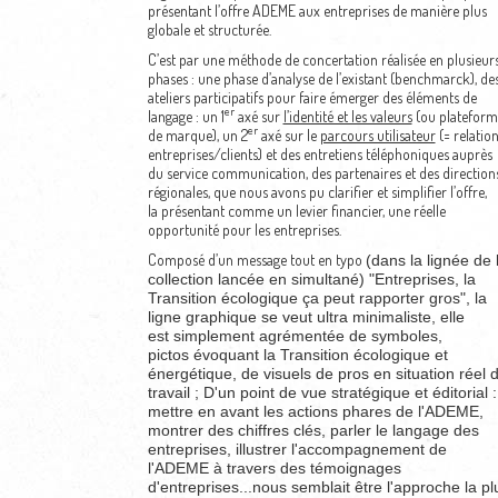
présentant l’offre ADEME aux entreprises de manière plus
globale et structurée.
C’est par une méthode de concertation réalisée en plusieur
phases : une phase d’analyse de l’existant (benchmarck), de
ateliers participatifs pour faire émerger des éléments de
er
langage : un 1
axé sur
l’identité et les valeurs
(ou plateform
er
de marque), un 2
axé sur le
parcours utilisateur
(= relatio
entreprises/clients) et des entretiens téléphoniques auprès
du service communication, des partenaires et des direction
régionales, que nous avons pu clarifier et simplifier l’offre,
la présentant comme un levier financier, une réelle
opportunité pour les entreprises.
Composé d’un message tout en typo
(dans la lignée de 
collection lancée en simultané)
"Entreprises, la
Transition écologique ça peut rapporter gros", la
ligne graphique se veut
ultra minimaliste, elle
est
simplement agrémentée de symboles,
pictos évoquant la Transition écologique et
énergétique, de visuels de pros en situation réel 
travail ; D'un point de vue stratégique et éditorial :
mettre en avant les actions phares de l'ADEME,
montrer des chiffres clés, parler le langage des
entreprises, illustrer l'accompagnement de
l'ADEME à travers des témoignages
d'entreprises...nous semblait être l'approche la pl