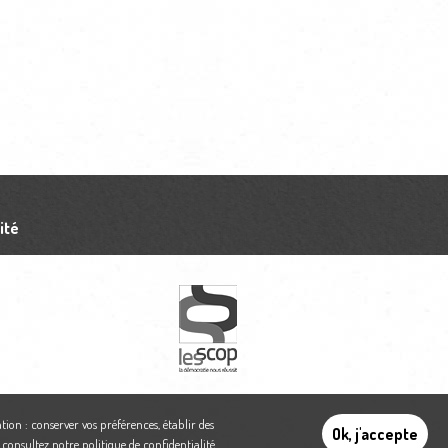
ité
tion : conserver vos préférences, établir des
Ok, j'accepte
,
consultez notre politique de confidentialité
.