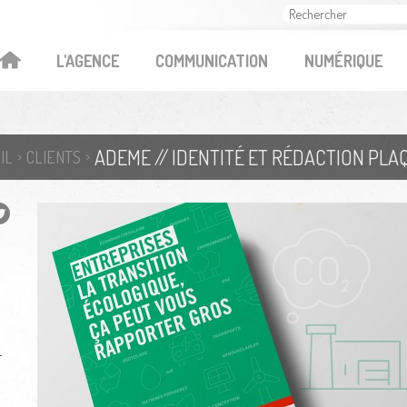
OK
L'AGENCE
COMMUNICATION
NUMÉRIQUE
ADEME // IDENTITÉ ET RÉDACTION PL
IL
CLIENTS
-