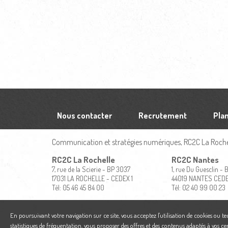
Nous contacter
Recrutement
Plan
Communication et stratégies numériques, RC2C La Rochel
RC2C La Rochelle
RC2C Nantes
7, rue de la Scierie - BP 3037
1, rue Du Guesclin -
17031 LA ROCHELLE - CEDEX 1
44019 NANTES CED
Tél: 05 46 45 84 00
Tél: 02 40 99 00 23
En poursuivant votre navigation sur ce site, vous acceptez l'utilisation de cookies ou t
statistiques de fréquentation, vous proposer des offres et des contenus adaptés à vos ce