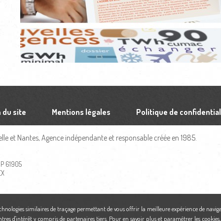
 du site
Mentions légales
Politique de confidential
le et Nantes, Agence indépendante et responsable créée en 1985.
 BP 61905
EX
echnologies similaires de traçage permettant de vous offrir la meilleure expérience de naviga
ntres d'intérêt y compris de partenaires tiers. Pour en savoir plus et paramétrer les cookies