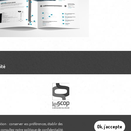
ité
tion : conserver vos préférences, établir des
Ok, j'accepte
,
consultez notre politique de confidentialité
.