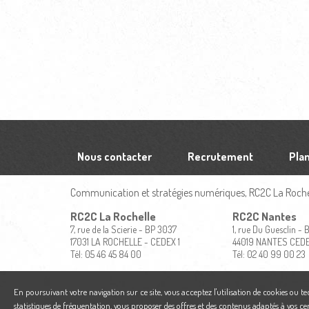
Nous contacter
Recrutement
Plan
Communication et stratégies numériques, RC2C La Rochel
RC2C La Rochelle
RC2C Nantes
7, rue de la Scierie - BP 3037
1, rue Du Guesclin -
17031 LA ROCHELLE - CEDEX 1
44019 NANTES CED
Tél: 05 46 45 84 00
Tél: 02 40 99 00 23
En poursuivant votre navigation sur ce site, vous acceptez l'utilisation de cookies ou t
statistiques de fréquentation, vous proposer des offres et des contenus adaptés à vos ce