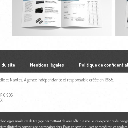
 du site
Mentions légales
Politique de confidential
le et Nantes, Agence indépendante et responsable créée en 1985.
 BP 61905
EX
echnologies similaires de traçage permettant de vous offrir la meilleure expérience de naviga
ntres d'intérêt y compris de partenaires tiers. Pour en savoir plus et paramétrer les cookies