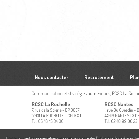
Nous contacter
Recrutement
Plan
Communication et stratégies numériques, RC2C La Rochel
RC2C La Rochelle
RC2C Nantes
7, rue de la Scierie - BP 3037
1, rue Du Guesclin -
17031 LA ROCHELLE - CEDEX 1
44019 NANTES CED
Tél: 05 46 45 84 00
Tél: 02 40 99 00 23
En poursuivant votre navigation sur ce site, vous acceptez l'utilisation de cookies ou t