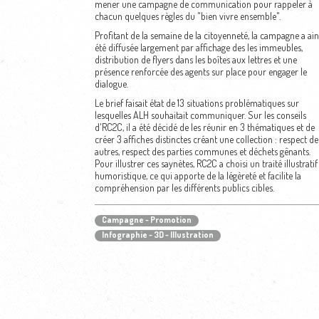
mener une campagne de communication pour rappeler à
chacun quelques règles du "bien vivre ensemble".
Profitant de la semaine de la citoyenneté, la campagne a ain
été diffusée largement par affichage des les immeubles,
distribution de flyers dans les boîtes aux lettres et une
présence renforcée des agents sur place pour engager le
dialogue.
Le brief faisait état de 13 situations problématiques sur
lesquelles ALH souhaitait communiquer. Sur les conseils
d'RC2C, il a été décidé de les réunir en 3 thématiques et de
créer 3 affiches distinctes créant une collection : respect de
autres, respect des parties communes et déchets gênants.
Pour illustrer ces saynètes, RC2C a choisi un traité illustratif
humoristique, ce qui apporte de la légèreté et facilite la
compréhension par les différents publics cibles.
Campagne - Promotion
Infographie - 3D - Illustration