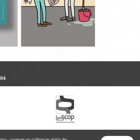
ité
tion : conserver vos préférences, établir des