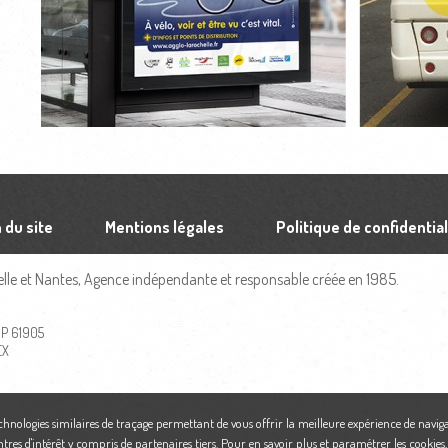
 du site
Mentions légales
Politique de confidential
le et Nantes, Agence indépendante et responsable créée en 1985.
 BP 61905
EX
echnologies similaires de traçage permettant de vous offrir la meilleure expérience de naviga
ntres d'intérêt y compris de partenaires tiers. Pour en savoir plus et paramétrer les cookies