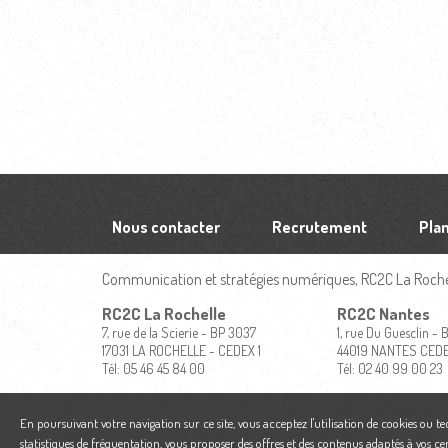
Nous contacter
Recrutement
Plan
Communication et stratégies numériques, RC2C La Rochel
RC2C La Rochelle
RC2C Nantes
7, rue de la Scierie - BP 3037
1, rue Du Guesclin -
17031 LA ROCHELLE - CEDEX 1
44019 NANTES CED
Tél: 05 46 45 84 00
Tél: 02 40 99 00 23
En poursuivant votre navigation sur ce site, vous acceptez l'utilisation de cookies ou t
statistiques de fréquentation, vous proposer des offres et des contenus adaptés à vos ce