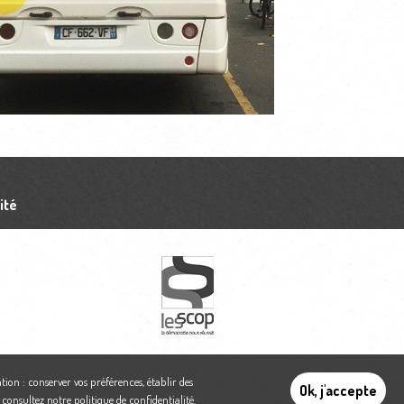
ité
tion : conserver vos préférences, établir des
Ok, j'accepte
,
consultez notre politique de confidentialité
.