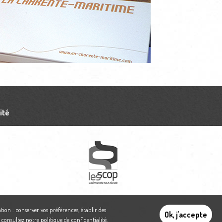
ité
tion : conserver vos préférences, établir des
Ok, j'accepte
,
consultez notre politique de confidentialité
.