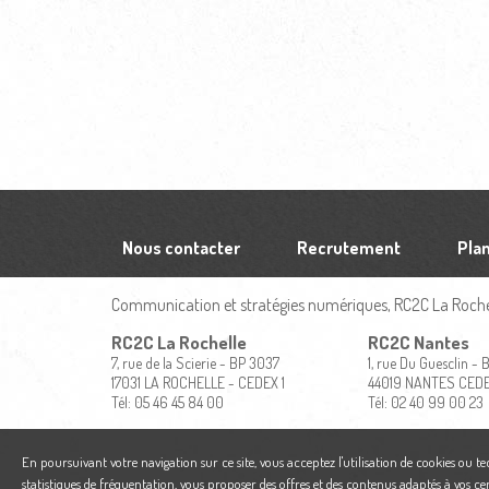
Nous contacter
Recrutement
Plan
Communication et stratégies numériques, RC2C La Rochel
RC2C La Rochelle
RC2C Nantes
7, rue de la Scierie - BP 3037
1, rue Du Guesclin -
17031 LA ROCHELLE - CEDEX 1
44019 NANTES CED
Tél: 05 46 45 84 00
Tél: 02 40 99 00 23
En poursuivant votre navigation sur ce site, vous acceptez l'utilisation de cookies ou t
statistiques de fréquentation, vous proposer des offres et des contenus adaptés à vos ce