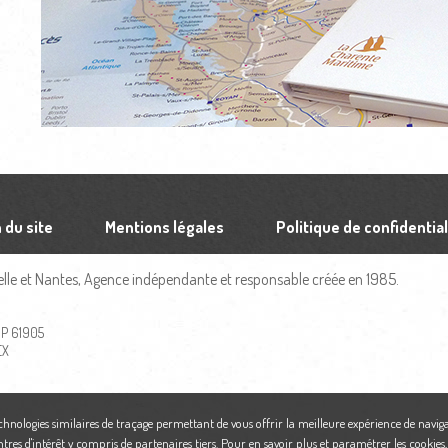
 du site
Mentions légales
Politique de confidential
le et Nantes, Agence indépendante et responsable créée en 1985.
 BP 61905
EX
echnologies similaires de traçage permettant de vous offrir la meilleure expérience de naviga
ntres d'intérêt y compris de partenaires tiers. Pour en savoir plus et paramétrer les cookies