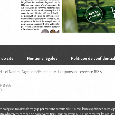
 du site
Mentions légales
Politique de confidential
le et Nantes, Agence indépendante et responsable créée en 1985.
 BP 61905
EX
echnologies similaires de traçage permettant de vous offrir la meilleure expérience de naviga
ntres d'intérêt y compris de partenaires tiers. Pour en savoir plus et paramétrer les cookies