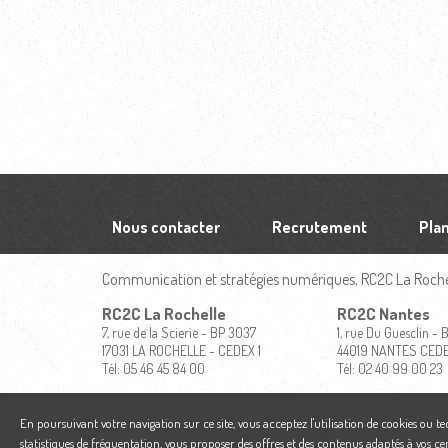
Nous contacter
Recrutement
Plan
Communication et stratégies numériques, RC2C La Rochel
RC2C La Rochelle
RC2C Nantes
7, rue de la Scierie - BP 3037
1, rue Du Guesclin -
17031 LA ROCHELLE - CEDEX 1
44019 NANTES CED
Tél: 05 46 45 84 00
Tél: 02 40 99 00 23
En poursuivant votre navigation sur ce site, vous acceptez l'utilisation de cookies ou t
statistiques de fréquentation, vous proposer des offres et des contenus adaptés à vos ce