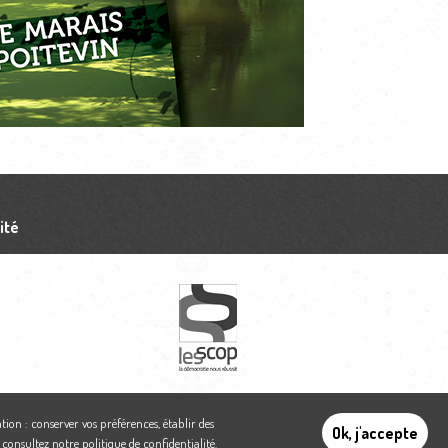
ité
tion : conserver vos préférences, établir des
Ok, j'accepte
,
consultez notre politique de confidentialité
.