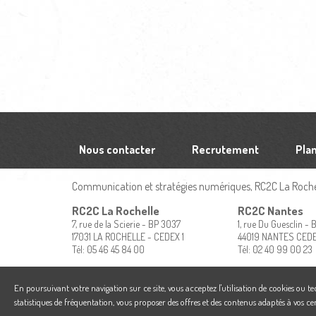
Nous contacter
Recrutement
Plan
Communication et stratégies numériques, RC2C La Rochel
RC2C La Rochelle
RC2C Nantes
7, rue de la Scierie - BP 3037
1, rue Du Guesclin -
17031 LA ROCHELLE - CEDEX 1
44019 NANTES CED
Tél: 05 46 45 84 00
Tél: 02 40 99 00 23
En poursuivant votre navigation sur ce site, vous acceptez l'utilisation de cookies ou t
statistiques de fréquentation, vous proposer des offres et des contenus adaptés à vos ce