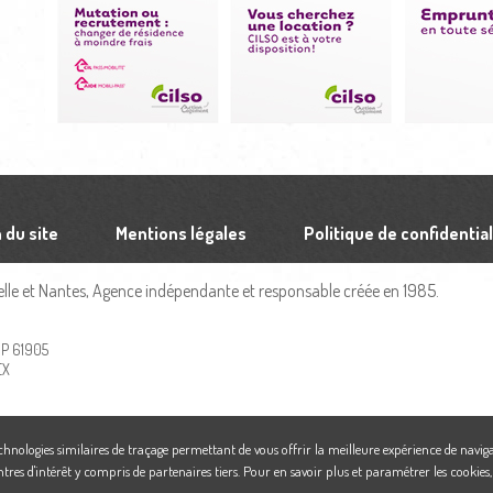
 du site
Mentions légales
Politique de confidential
le et Nantes, Agence indépendante et responsable créée en 1985.
 BP 61905
EX
echnologies similaires de traçage permettant de vous offrir la meilleure expérience de naviga
ntres d'intérêt y compris de partenaires tiers. Pour en savoir plus et paramétrer les cookies