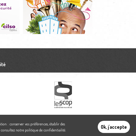
ité
tion : conserver vos préférences, établir des
Ok, j'accepte
,
consultez notre politique de confidentialité
.