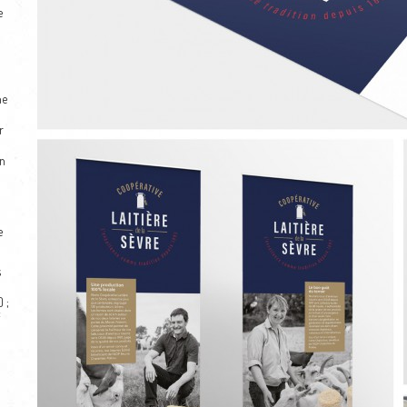
e
ne
r
n
e
s
 ;