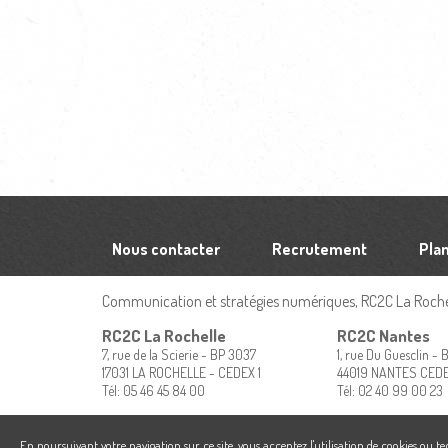
Nous contacter
Recrutement
Plan
Communication et stratégies numériques, RC2C La Rochel
RC2C La Rochelle
RC2C Nantes
7, rue de la Scierie - BP 3037
1, rue Du Guesclin -
17031 LA ROCHELLE - CEDEX 1
44019 NANTES CED
Tél: 05 46 45 84 00
Tél: 02 40 99 00 23
En poursuivant votre navigation sur ce site, vous acceptez l'utilisation de cookies ou t