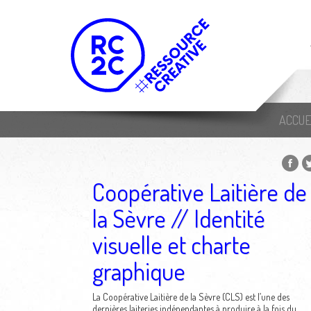
ACCUE
Coopérative Laitière de
la Sèvre // Identité
visuelle et charte
graphique
La Coopérative Laitière de la Sèvre (CLS) est l’une des
dernières laiteries indépendantes à produire à la fois du