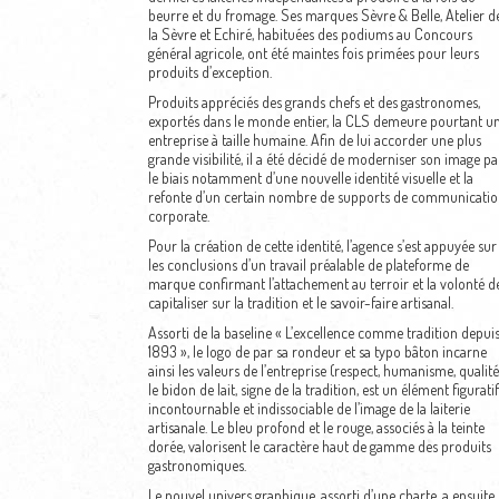
beurre et du fromage. Ses marques Sèvre & Belle, Atelier d
la Sèvre et Echiré, habituées des podiums au Concours
général agricole, ont été maintes fois primées pour leurs
produits d’exception.
Produits appréciés des grands chefs et des gastronomes,
exportés dans le monde entier, la CLS demeure pourtant u
entreprise à taille humaine. Afin de lui accorder une plus
grande visibilité, il a été décidé de moderniser son image pa
le biais notamment d’une nouvelle identité visuelle et la
refonte d’un certain nombre de supports de communicatio
corporate.
Pour la création de cette identité, l’agence s’est appuyée sur
les conclusions d’un travail préalable de plateforme de
marque confirmant l’attachement au terroir et la volonté d
capitaliser sur la tradition et le savoir-faire artisanal.
Assorti de la baseline « L’excellence comme tradition depui
1893 », le logo de par sa rondeur et sa typo bâton incarne
ainsi les valeurs de l’entreprise (respect, humanisme, qualité)
le bidon de lait, signe de la tradition, est un élément figuratif
incontournable et indissociable de l’image de la laiterie
artisanale. Le bleu profond et le rouge, associés à la teinte
dorée, valorisent le caractère haut de gamme des produits
gastronomiques.
Le nouvel univers graphique, assorti d’une charte, a ensuite