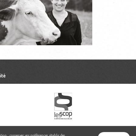
ité
tion : conserver vos préférences, établir des