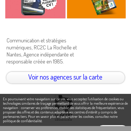
Communication et stratégies
numériques, RC2C La Rochelle et
Nantes, Agence indépendante et
responsable créée en 1985.
Voir nos agences sur la carte
En poursuivant votre navigation sur ce site, vous acceptez l'utilisation de cookies ou
technologies similaires de traçage permettant de vous offrir la meilleure expérience de
navigation : conserver vos préférences, établir des statistiques de fréquentation, vous
proposer des offres et des contenus adaptés à vos centres d'intérêt y compris de
partenaires tiers. Pour en savoir plus et paramétrer les cookies,
consultez notre
politique de confidentialité
.