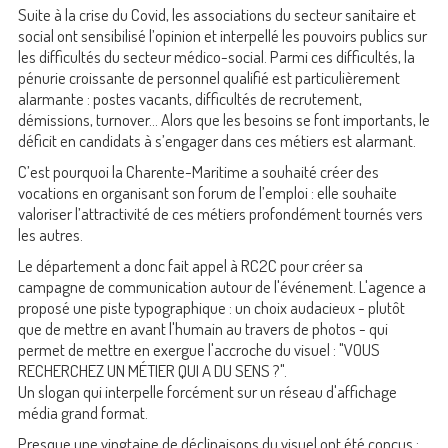
Suite à la crise du Covid, les associations du secteur sanitaire et
social ont sensibilisé l’opinion et interpellé les pouvoirs publics sur
les difficultés du secteur médico-social. Parmi ces difficultés, la
pénurie croissante de personnel qualifié est particulièrement
alarmante : postes vacants, difficultés de recrutement,
démissions, turnover… Alors que les besoins se font importants, le
déficit en candidats à s’engager dans ces métiers est alarmant.
C’est pourquoi la Charente-Maritime a souhaité créer des
vocations en organisant son forum de l’emploi : elle souhaite
valoriser l’attractivité de ces métiers profondément tournés vers
les autres.
Le département a donc fait appel à RC2C pour créer sa
campagne de communication autour de l'événement. L'agence a
proposé une piste typographique : un choix audacieux - plutôt
que de mettre en avant l'humain au travers de photos - qui
permet de mettre en exergue l'accroche du visuel : "VOUS
RECHERCHEZ UN MÉTIER QUI A DU SENS ?".
Un slogan qui interpelle forcément sur un réseau d'affichage
média grand format.
Presque une vingtaine de déclinaisons du visuel ont été conçus :