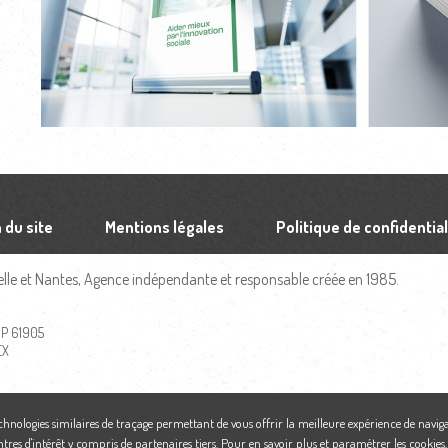
 du site
Mentions légales
Politique de confidential
le et Nantes, Agence indépendante et responsable créée en 1985.
 BP 61905
EX
echnologies similaires de traçage permettant de vous offrir la meilleure expérience de naviga
ntres d'intérêt y compris de partenaires tiers. Pour en savoir plus et paramétrer les cookies