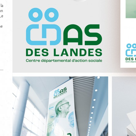
la
on
Le
ne