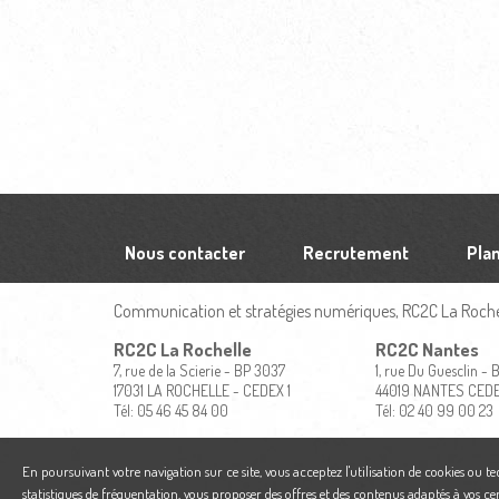
Nous contacter
Recrutement
Plan
Communication et stratégies numériques, RC2C La Rochel
RC2C La Rochelle
RC2C Nantes
7, rue de la Scierie - BP 3037
1, rue Du Guesclin -
17031 LA ROCHELLE - CEDEX 1
44019 NANTES CED
Tél: 05 46 45 84 00
Tél: 02 40 99 00 23
En poursuivant votre navigation sur ce site, vous acceptez l'utilisation de cookies ou t
statistiques de fréquentation, vous proposer des offres et des contenus adaptés à vos ce