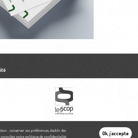
ité
tion : conserver vos préférences, établir des
Ok, j'accepte
,
consultez notre politique de confidentialité
.