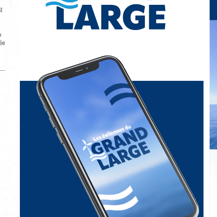
t
n
ée