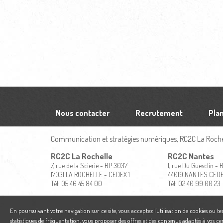
Nous contacter
Recrutement
Plan
Communication et stratégies numériques, RC2C La Rochel
RC2C La Rochelle
RC2C Nantes
7, rue de la Scierie - BP 3037
1, rue Du Guesclin -
17031 LA ROCHELLE - CEDEX 1
44019 NANTES CED
Tél: 05 46 45 84 00
Tél: 02 40 99 00 23
En poursuivant votre navigation sur ce site, vous acceptez l'utilisation de cookies ou t
statistiques de fréquentation, vous proposer des offres et des contenus adaptés à vos ce