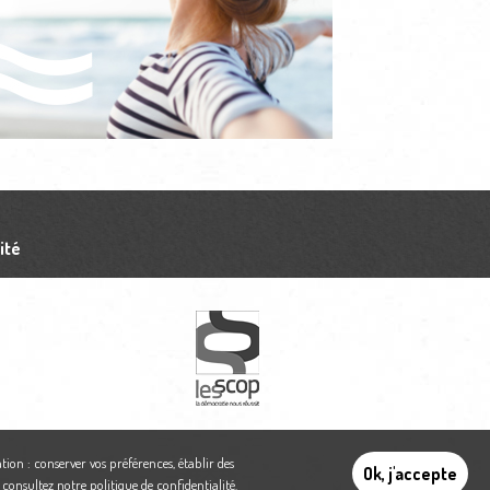
ité
tion : conserver vos préférences, établir des
Ok, j'accepte
,
consultez notre politique de confidentialité
.