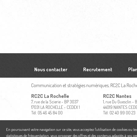
Nous contacter
Recrutement
Plan
Communication et stratégies numériques, RC2C La Rochel
RC2C La Rochelle
RC2C Nantes
7, rue de la Scierie - BP 3037
1, rue Du Guesclin -
17031 LA ROCHELLE - CEDEX 1
44019 NANTES CED
Tél: 05 46 45 84 00
Tél: 02 40 99 00 23
En poursuivant votre navigation sur ce site, vous acceptez l'utilisation de cookies ou t
statistiques de fréquentation, vous proposer des offres et des contenus adaptés à vos ce