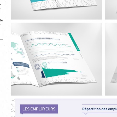
-
e
té
n