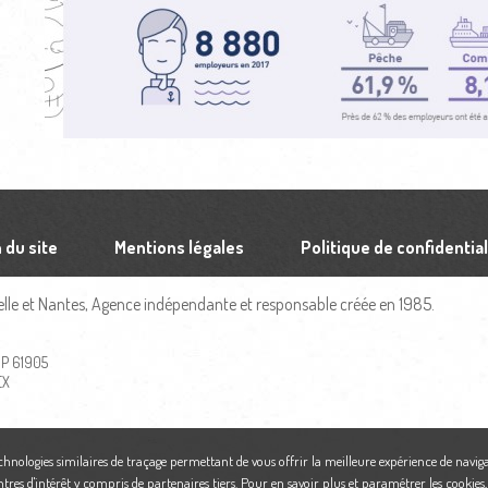
 du site
Mentions légales
Politique de confidential
le et Nantes, Agence indépendante et responsable créée en 1985.
 BP 61905
EX
echnologies similaires de traçage permettant de vous offrir la meilleure expérience de naviga
ntres d'intérêt y compris de partenaires tiers. Pour en savoir plus et paramétrer les cookies