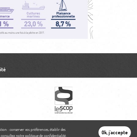
ité
tion : conserver vos préférences, établir des
Ok, j'accepte
,
consultez notre politique de confidentialité
.