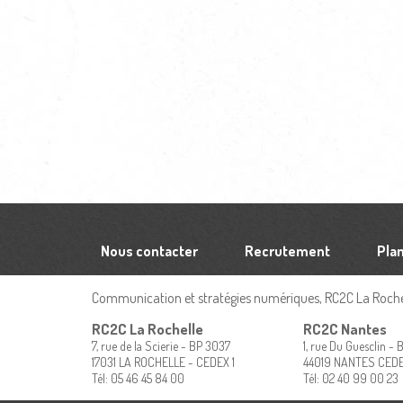
Nous contacter
Recrutement
Plan
Communication et stratégies numériques, RC2C La Rochel
RC2C La Rochelle
RC2C Nantes
7, rue de la Scierie - BP 3037
1, rue Du Guesclin -
17031 LA ROCHELLE - CEDEX 1
44019 NANTES CED
Tél: 05 46 45 84 00
Tél: 02 40 99 00 23