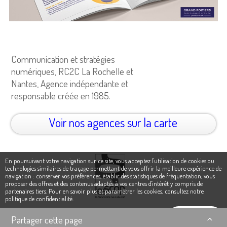
Communication et stratégies
numériques, RC2C La Rochelle et
Nantes, Agence indépendante et
responsable créée en 1985.
Voir nos agences sur la carte
En poursuivant votre navigation sur ce site, vous acceptez l'utilisation de cookies ou
technologies similaires de traçage permettant de vous offrir la meilleure expérience de
navigation : conserver vos préférences, établir des statistiques de fréquentation, vous
proposer des offres et des contenus adaptés à vos centres d'intérêt y compris de
partenaires tiers. Pour en savoir plus et paramétrer les cookies,
consultez notre
politique de confidentialité
.
Ok, j'accepte
Partager cette page