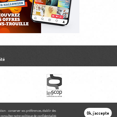
ité
tion : conserver vos préférences, établir des
Ok, j'accepte
,
consultez notre politique de confidentialité
.