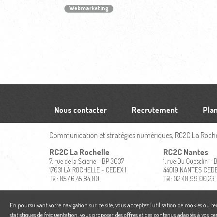
Webmarketing
Nous contacter
Recrutement
Plan
Communication et stratégies numériques, RC2C La Rochel
RC2C La Rochelle
RC2C Nantes
7, rue de la Scierie - BP 3037
1, rue Du Guesclin -
17031 LA ROCHELLE - CEDEX 1
44019 NANTES CED
Tél: 05 46 45 84 00
Tél: 02 40 99 00 23
En poursuivant votre navigation sur ce site, vous acceptez l'utilisation de cookies ou t
statistiques de fréquentation, vous proposer des offres et des contenus adaptés à vos ce