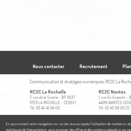
Nous contacter
Recrutement
Plan
Communication et stratégies numériques, RC2C La Rochel
RC2C La Rochelle
RC2C Nantes
7, rue de la Scierie - BP 3037
1, rue Du Guesclin -
17031 LA ROCHELLE - CEDEX 1
44019 NANTES CED
Tél: 05 46 45 84 00
Tél: 02 40 99 00 23
En poursuivant votre navigation sur ce site, vous acceptez l'utilisation de cookies ou t
statistiques de fréquentation, vous proposer des offres et des contenus adaptés à vos ce