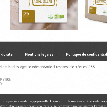
 du site
Mentions légales
Politique de confidential
le et Nantes, Agence indépendante et responsable créée en 1985.
 BP 61905
EX
echnologies similaires de traçage permettant de vous offrir la meilleure expérience de naviga
ntres d'intérêt y compris de partenaires tiers. Pour en savoir plus et paramétrer les cookies