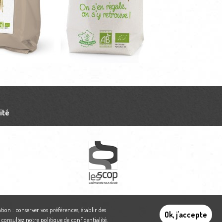
ité
tion : conserver vos préférences, établir des
Ok, j'accepte
,
consultez notre politique de confidentialité
.