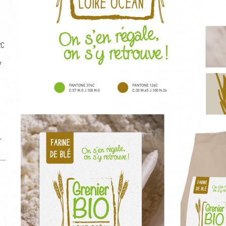
2C
e
r