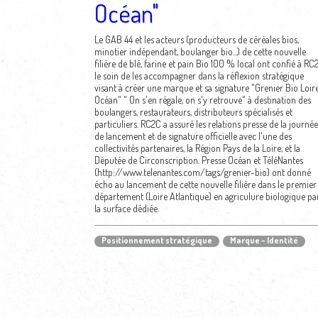
Océan"
Le GAB 44 et les acteurs (producteurs de céréales bios,
minotier indépendant, boulanger bio...) de cette nouvelle
filière de blé, farine et pain Bio 100 % local ont confié à RC
le soin de les accompagner dans la réflexion stratégique
visant à créer une marque et sa signature "Grenier Bio Loir
Océan" " On s'en régale, on s'y retrouve" à destination des
boulangers, restaurateurs, distributeurs spécialisés et
particuliers. RC2C a assuré les relations presse de la journée
de lancement et de signature officielle avec l'une des
collectivités partenaires, la Région Pays de la Loire, et la
Députée de Circonscription. Presse Océan et TéléNantes
(http://www.telenantes.com/tags/grenier-bio) ont donné
écho au lancement de cette nouvelle filière dans le premier
département (Loire Atlantique) en agriculure biologique pa
la surface dédiée.
Positionnement stratégique
Marque – Identité