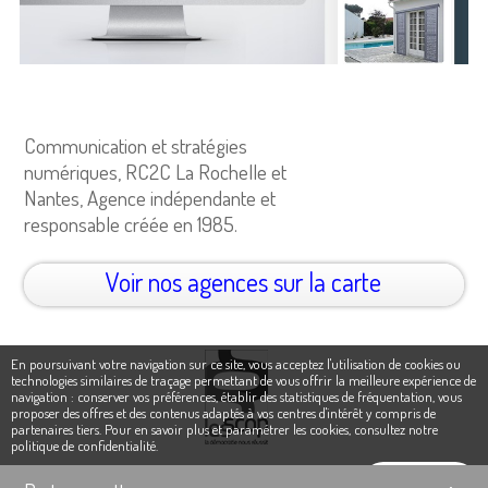
Communication et stratégies
numériques, RC2C La Rochelle et
Nantes, Agence indépendante et
responsable créée en 1985.
Voir nos agences sur la carte
En poursuivant votre navigation sur ce site, vous acceptez l'utilisation de cookies ou
technologies similaires de traçage permettant de vous offrir la meilleure expérience de
navigation : conserver vos préférences, établir des statistiques de fréquentation, vous
proposer des offres et des contenus adaptés à vos centres d'intérêt y compris de
partenaires tiers. Pour en savoir plus et paramétrer les cookies,
consultez notre
politique de confidentialité
.
Ok, j'accepte