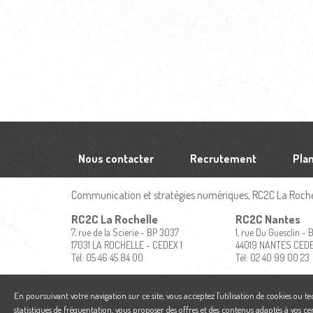
Nous contacter
Recrutement
Plan
Communication et stratégies numériques, RC2C La Rochel
RC2C La Rochelle
RC2C Nantes
7, rue de la Scierie - BP 3037
1, rue Du Guesclin -
17031 LA ROCHELLE - CEDEX 1
44019 NANTES CED
Tél: 05 46 45 84 00
Tél: 02 40 99 00 23
En poursuivant votre navigation sur ce site, vous acceptez l'utilisation de cookies ou t
statistiques de fréquentation, vous proposer des offres et des contenus adaptés à vos ce