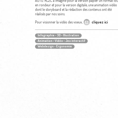
AUTO. RC2C a imaginé pour la version papier un format tou
en rondeur et pour la version digitale, une animation vidéo
dont le storyboard et la rédaction des contenus ont été
réalisés par nos soins.
Pour visionner la vidéo des voeux,
cliquez ici
Infographie - 3D - Illustration
Animation - Vidéo - Jeu interactif
Webdesign - Ergonomie