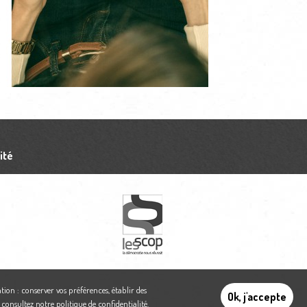
ité
tion : conserver vos préférences, établir des
Ok, j'accepte
,
consultez notre politique de confidentialité
.