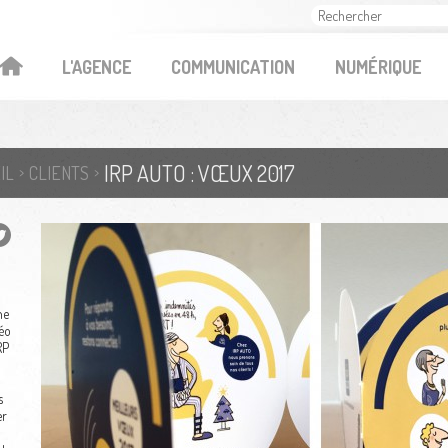
OK
L'AGENCE
COMMUNICATION
NUMÉRIQUE
IRP AUTO : VŒUX 2017
IL
CLIENTS
ne
éo
RP
s
er