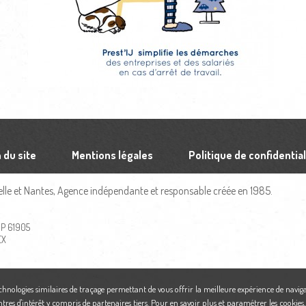
 du site
Mentions légales
Politique de confidential
le et Nantes, Agence indépendante et responsable créée en 1985.
 BP 61905
EX
echnologies similaires de traçage permettant de vous offrir la meilleure expérience de naviga
ntres d'intérêt y compris de partenaires tiers. Pour en savoir plus et paramétrer les cookies