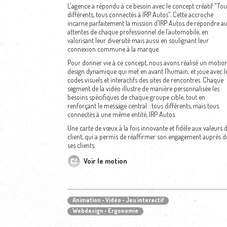
L'agence a répondu à ce besoin avec le concept créatif "Tou
différents, tous connectés à IRP Autos". Cette accroche
incarne parfaitement la mission d’IRP Autos de répondre a
attentes de chaque professionnel de l’automobile, en
valorisant leur diversité mais aussi en soulignant leur
connexion commune à la marque.
Pour donner vie à ce concept, nous avons réalisé un motio
design dynamique qui met en avant l’humain, et joue avec l
codes visuels et interactifs des sites de rencontres. Chaque
segment de la vidéo illustre de manière personnalisée les
besoins spécifiques de chaque groupe cible, tout en
renforçant le message central : tous différents, mais tous
connectés à une même entité, IRP Autos.
Une carte de vœux à la fois innovante et fidèle aux valeurs 
client, qui a permis de réaffirmer son engagement auprès d
ses clients.
Voir le motion
Animation - Vidéo - Jeu interactif
Webdesign - Ergonomie