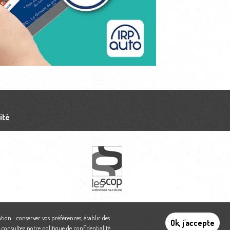
ité
tion : conserver vos préférences, établir des
Ok, j'accepte
,
consultez notre politique de confidentialité
.