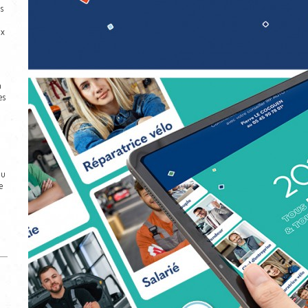
s
ux
n
es
du
e