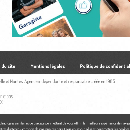
 du site
Mentions légales
Politique de confidential
le et Nantes, Agence indépendante et responsable créée en 1985.
 BP 61905
EX
echnologies similaires de traçage permettant de vous offrir la meilleure expérience de naviga
ntres d'intérêt y compris de partenaires tiers. Pour en savoir plus et paramétrer les cookies