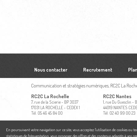
Nous contacter
Recrutement
Plan
Communication et stratégies numériques, RC2C La Rochel
RC2C La Rochelle
RC2C Nantes
7, rue de la Scierie - BP 3037
1, rue Du Guesclin -
17031 LA ROCHELLE - CEDEX 1
44019 NANTES CED
Tél: 05 46 45 84 00
Tél: 02 40 99 00 23
En poursuivant votre navigation sur ce site, vous acceptez l'utilisation de cookies ou t
statistiques de fréquentation, vous proposer des offres et des contenus adaptés à vos ce