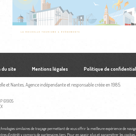
 du site
Mentions légales
Politique de confidential
le et Nantes, Agence indépendante et responsable créée en 1985.
 BP 61905
EX
echnologies similaires de traçage permettant de vous offrir la meilleure expérience de naviga
ntres d'intérêt y compris de partenaires tiers. Pour en savoir plus et paramétrer les cookies