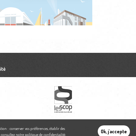
ité
tion : conserver vos préférences, établir des
Ok, j'accepte
,
consultez notre politique de confidentialité
.