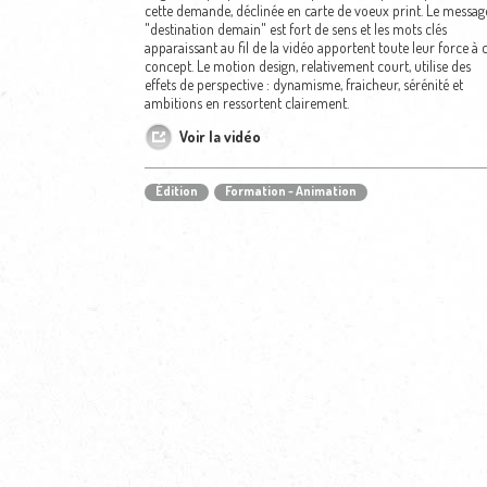
cette demande, déclinée en carte de voeux print. Le message
"destination demain" est fort de sens et les mots clés
apparaissant au fil de la vidéo apportent toute leur force à 
concept. Le motion design, relativement court, utilise des
effets de perspective : dynamisme, fraicheur, sérénité et
ambitions en ressortent clairement.
Voir la vidéo
Édition
Formation - Animation