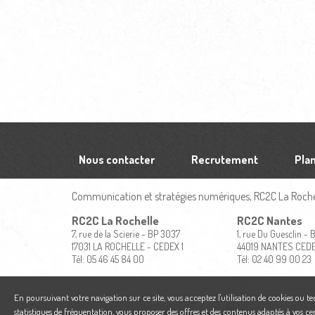
Nous contacter
Recrutement
Plan
Communication et stratégies numériques, RC2C La Rochel
RC2C La Rochelle
RC2C Nantes
7, rue de la Scierie - BP 3037
1, rue Du Guesclin -
17031 LA ROCHELLE - CEDEX 1
44019 NANTES CED
Tél: 05 46 45 84 00
Tél: 02 40 99 00 23
En poursuivant votre navigation sur ce site, vous acceptez l'utilisation de cookies ou t
statistiques de fréquentation, vous proposer des offres et des contenus adaptés à vos ce