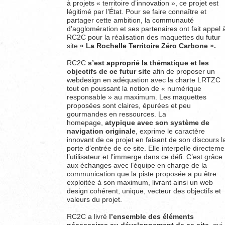
à projets « territoire d’innovation », ce projet est
légitimé par l’État. Pour se faire connaître et
partager cette ambition, la communauté
d’agglomération et ses partenaires ont fait appel 
RC2C pour la réalisation des maquettes du futur
site
« La Rochelle Territoire Zéro Carbone ».
RC2C
s’est approprié la thématique et les
objectifs de ce futur site
afin de proposer un
webdesign en adéquation avec la charte LRTZC
tout en poussant la notion de « numérique
responsable » au maximum. Les maquettes
proposées sont claires, épurées et peu
gourmandes en ressources. La
homepage,
atypique avec son système de
navigation originale
, exprime le caractère
innovant de ce projet en faisant de son discours l
porte d’entrée de ce site. Elle interpelle directeme
l’utilisateur et l’immerge dans ce défi. C’est grâce
aux échanges avec l’équipe en charge de la
communication que la piste proposée a pu être
exploitée à son maximum, livrant ainsi un web
design cohérent, unique, vecteur des objectifs et
valeurs du projet.
RC2C a livré
l’ensemble des éléments