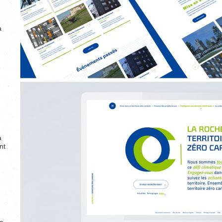
à
a
nt