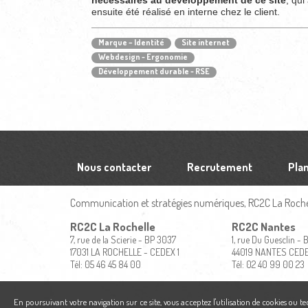
nécessaires au développement de ce site
, qui
ensuite été réalisé en interne chez le client.
Marque – Identité
Site internet
Webdesign - Ergonomie
Développement durable - RSE
Nous contacter
Recrutement
Plan
Communication et stratégies numériques, RC2C La Rochel
RC2C La Rochelle
RC2C Nantes
7, rue de la Scierie - BP 3037
1, rue Du Guesclin -
17031 LA ROCHELLE - CEDEX 1
44019 NANTES CED
Tél: 05 46 45 84 00
Tél: 02 40 99 00 23
En poursuivant votre navigation sur ce site, vous acceptez l'utilisation de cookies ou t