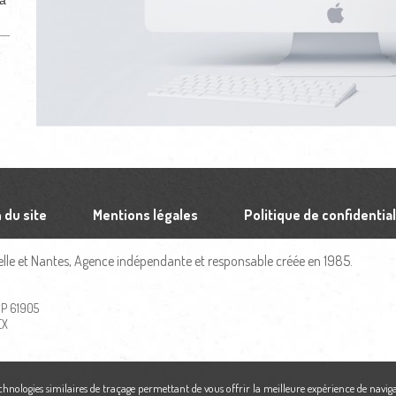
 a
 du site
Mentions légales
Politique de confidential
le et Nantes, Agence indépendante et responsable créée en 1985.
 BP 61905
EX
echnologies similaires de traçage permettant de vous offrir la meilleure expérience de naviga