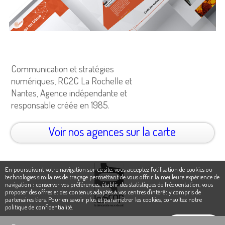
Communication et stratégies
numériques, RC2C La Rochelle et
Nantes, Agence indépendante et
responsable créée en 1985.
Voir nos agences sur la carte
En poursuivant votre navigation sur ce site, vous acceptez l'utilisation de cookies ou
technologies similaires de traçage permettant de vous offrir la meilleure expérience de
navigation : conserver vos préférences, établir des statistiques de fréquentation, vous
proposer des offres et des contenus adaptés à vos centres d'intérêt y compris de
partenaires tiers. Pour en savoir plus et paramétrer les cookies,
consultez notre
politique de confidentialité
.
Ok, j'accepte