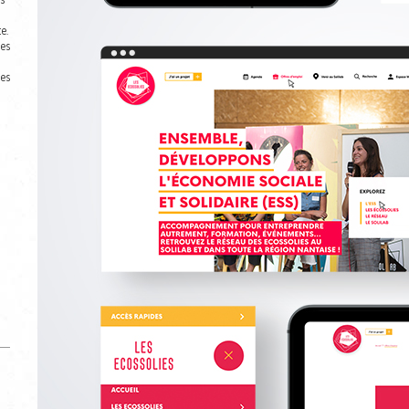
e.
les
es