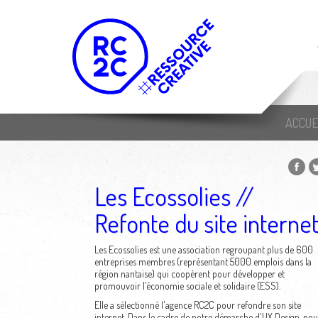
ACCUE
Les Ecossolies //
Refonte du site interne
Les Ecossolies est une association regroupant plus de 600
entreprises membres (représentant 5000 emplois dans la
région nantaise) qui coopèrent pour développer et
promouvoir l’économie sociale et solidaire (ESS).
Elle a sélectionné l'agence RC2C pour refondre son site
internet. Dans le cadre de notre démarche d'UX Design, nou