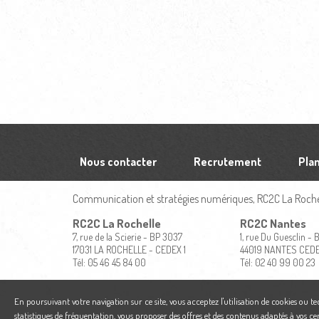
Nous contacter
Recrutement
Plan
Communication et stratégies numériques, RC2C La Rochel
RC2C La Rochelle
RC2C Nantes
7, rue de la Scierie - BP 3037
1, rue Du Guesclin -
17031 LA ROCHELLE - CEDEX 1
44019 NANTES CED
Tél: 05 46 45 84 00
Tél: 02 40 99 00 23
En poursuivant votre navigation sur ce site, vous acceptez l'utilisation de cookies ou t
statistiques de fréquentation, vous proposer des offres et des contenus adaptés à vos ce