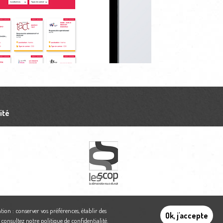
ité
tion : conserver vos préférences, établir des
Ok, j'accepte
,
consultez notre politique de confidentialité
.