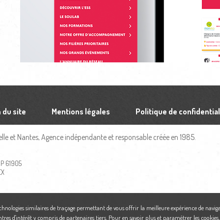
 du site
Mentions légales
Politique de confidential
le et Nantes, Agence indépendante et responsable créée en 1985.
 BP 61905
EX
echnologies similaires de traçage permettant de vous offrir la meilleure expérience de naviga
ntres d'intérêt y compris de partenaires tiers. Pour en savoir plus et paramétrer les cookies