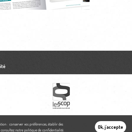
ité
tion : conserver vos préférences, établir des
Ok, j'accepte
,
consultez notre politique de confidentialité
.