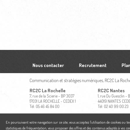
Nous contacter
Recrutement
Plan
Communication et stratégies numériques, RC2C La Rochel
RC2C La Rochelle
RC2C Nantes
7, rue de la Scierie - BP 3037
1, rue Du Guesclin -
17031 LA ROCHELLE - CEDEX 1
44019 NANTES CED
Tél: 05 46 45 84 00
Tél: 02 40 99 00 23
En poursuivant votre navigation sur ce site, vous acceptez l'utilisation de cookies ou t
statistiques de fréquentation, vous proposer des offres et des contenus adaptés à vos ce