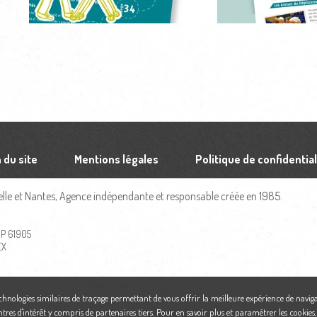
 du site
Mentions légales
Politique de confidential
le et Nantes, Agence indépendante et responsable créée en 1985.
 BP 61905
EX
echnologies similaires de traçage permettant de vous offrir la meilleure expérience de naviga
ntres d'intérêt y compris de partenaires tiers. Pour en savoir plus et paramétrer les cookies