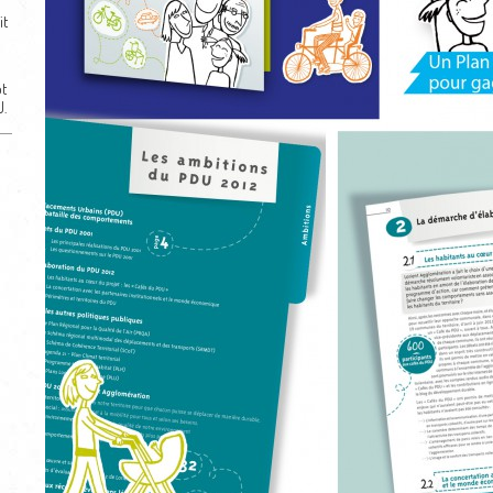
it
pt
U.