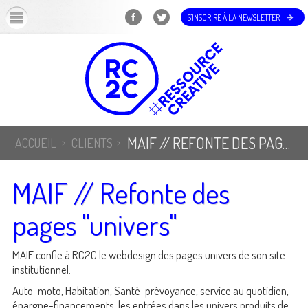
OK
S'INSCRIRE À LA NEWSLETTER
MAIF // REFONTE DES PAGES "UNIVERS"
ACCUEIL
CLIENTS
MAIF // Refonte des
pages "univers"
MAIF confie à RC2C le webdesign des pages univers de son site
institutionnel.
Auto-moto, Habitation, Santé-prévoyance, service au quotidien,
épargne-financements, les entrées dans les univers produits de