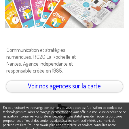
Communication et stratégies
numériques, RC2C La Rochelle et
Nantes, Agence indépendante et
responsable créée en 1985.
Voir nos agences sur la carte
En poursuivant votre navigation sur ce site, vous acceptez l'utilisation de cookies ou
technologies similaires de traçage permettant de vous offrir la meilleure expérience de
navigation : conserver vos préférences, établir des statistiques de fréquentation, vous
proposer des offres et des contenus adaptés à vos centres d'intérêt y compris de
partenaires tiers. Pour en savoir plus et paramétrer les cookies,
consultez notre