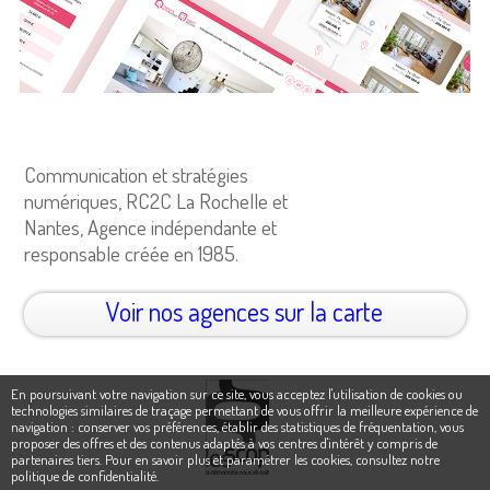
Communication et stratégies
numériques, RC2C La Rochelle et
Nantes, Agence indépendante et
responsable créée en 1985.
Voir nos agences sur la carte
En poursuivant votre navigation sur ce site, vous acceptez l'utilisation de cookies ou
technologies similaires de traçage permettant de vous offrir la meilleure expérience de
navigation : conserver vos préférences, établir des statistiques de fréquentation, vous
proposer des offres et des contenus adaptés à vos centres d'intérêt y compris de
partenaires tiers. Pour en savoir plus et paramétrer les cookies,
consultez notre
politique de confidentialité
.