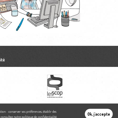
ité
tion : conserver vos préférences, établir des
Ok, j'accepte
,
consultez notre politique de confidentialité
.