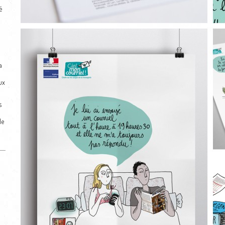
é
a
ux
s
:
de