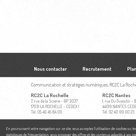
Nous contacter
Recrutement
Plan
Communication et stratégies numériques, RC2C La Rochel
RC2C La Rochelle
RC2C Nantes
7, rue de la Scierie - BP 3037
1, rue Du Guesclin -
17031 LA ROCHELLE - CEDEX 1
44019 NANTES CED
Tél: 05 46 45 84 00
Tél: 02 40 99 00 23
En poursuivant votre navigation sur ce site, vous acceptez l'utilisation de cookies ou t
statistiques de fréquentation, vous proposer des offres et des contenus adaptés à vos ce