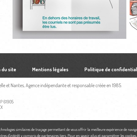
 du site
Mentions légales
Politique de confidential
le et Nantes, Agence indépendante et responsable créée en 1985.
 BP 61905
EX
echnologies similaires de traçage permettant de vous offrir la meilleure expérience de naviga
ntres d'intérêt y compris de partenaires tiers. Pour en savoir plus et paramétrer les cookies