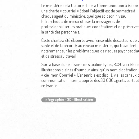
Le ministère de la Culture et de la Communication a élabor
une charte « courriel
» (
dont l’objectif est de permettre à
chaque agent du ministère, quel que soit son niveau
hiérarchique, de mieux utiliser la messagerie, de
professionnaliser les pratiques coopératives et de préserver
la santé des personnels.
Cette charte a été élaborée avec l’ensemble des acteurs de l
santé et de la sécurité, au niveau ministériel, qui travaillent
notamment sur les problématiques de risques psychosocia
et de stress au travail.
Sur la base d’une dizaine de situation types, RC2C a créé de
illustrations pleines d’humour ainsi qu’un nom d’opération 
« ciel mon Courriel ». L’ensemble est distillé, via les canaux 
communication interne, auprès des 30 000 agents, partout
en France.
Infographie - 3D - Illustration