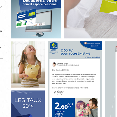
en
éé
s