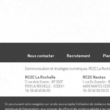
Nous contacter
Recrutement
Plan
Communication et stratégies numériques, RC2C La Rochel
RC2C La Rochelle
RC2C Nantes
7, rue de la Scierie - BP 3037
1, rue Du Guesclin -
17031 LA ROCHELLE - CEDEX 1
44019 NANTES CED
Tél: 05 46 45 84 00
Tél: 02 40 99 00 23
En poursuivant votre navigation sur ce site, vous acceptez l'utilisation de cookies ou t
statistiques de fréquentation, vous proposer des offres et des contenus adaptés à vos ce