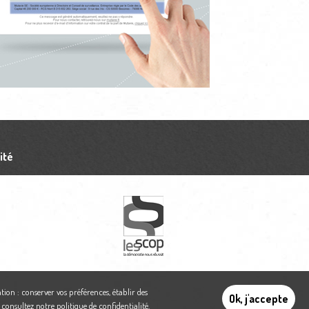
ité
tion : conserver vos préférences, établir des
Ok, j'accepte
,
consultez notre politique de confidentialité
.