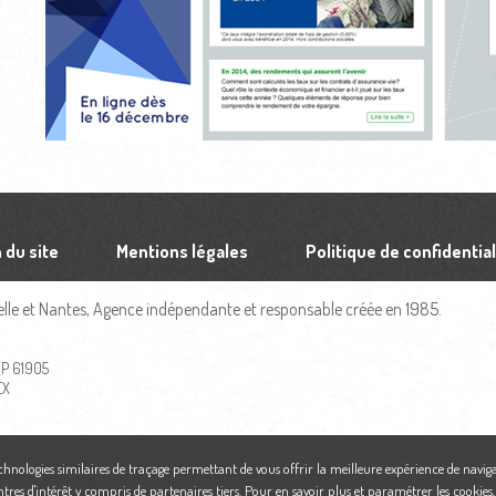
 du site
Mentions légales
Politique de confidential
le et Nantes, Agence indépendante et responsable créée en 1985.
 BP 61905
EX
echnologies similaires de traçage permettant de vous offrir la meilleure expérience de naviga
ntres d'intérêt y compris de partenaires tiers. Pour en savoir plus et paramétrer les cookies