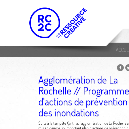
ACCUE
Agglomération de La
Rochelle // Programm
d'actions de prévention
des inondations
Suite à la tempête Xynthia, l'agglomération de La Rochelle a
mis en oeuvre un important plan d'actions de prévention d