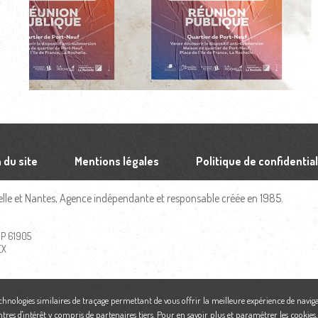
 du site
Mentions légales
Politique de confidential
le et Nantes, Agence indépendante et responsable créée en 1985.
 BP 61905
EX
echnologies similaires de traçage permettant de vous offrir la meilleure expérience de naviga
ntres d'intérêt y compris de partenaires tiers. Pour en savoir plus et paramétrer les cookies