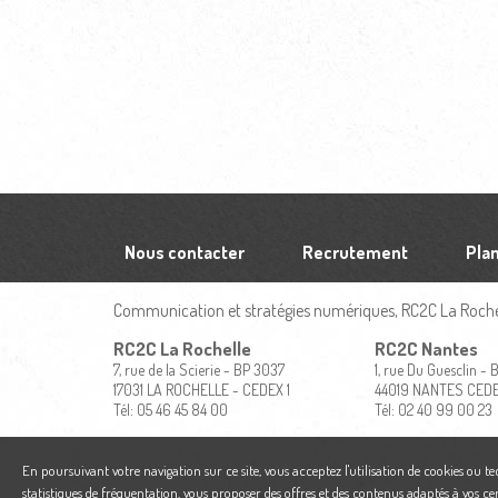
Nous contacter
Recrutement
Plan
Communication et stratégies numériques, RC2C La Rochel
RC2C La Rochelle
RC2C Nantes
7, rue de la Scierie - BP 3037
1, rue Du Guesclin -
17031 LA ROCHELLE - CEDEX 1
44019 NANTES CED
Tél: 05 46 45 84 00
Tél: 02 40 99 00 23
En poursuivant votre navigation sur ce site, vous acceptez l'utilisation de cookies ou t
statistiques de fréquentation, vous proposer des offres et des contenus adaptés à vos ce