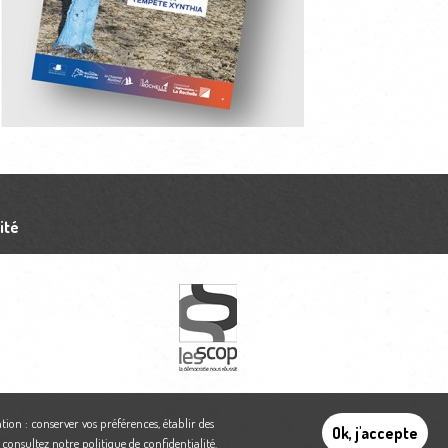
ité
tion : conserver vos préférences, établir des
Ok, j'accepte
,
consultez notre politique de confidentialité
.