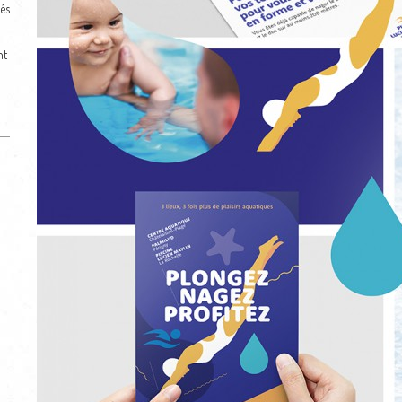
és
nt