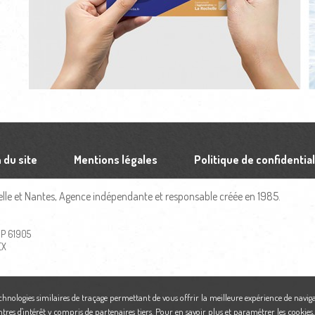
 du site
Mentions légales
Politique de confidential
le et Nantes, Agence indépendante et responsable créée en 1985.
 BP 61905
EX
echnologies similaires de traçage permettant de vous offrir la meilleure expérience de naviga
ntres d'intérêt y compris de partenaires tiers. Pour en savoir plus et paramétrer les cookies