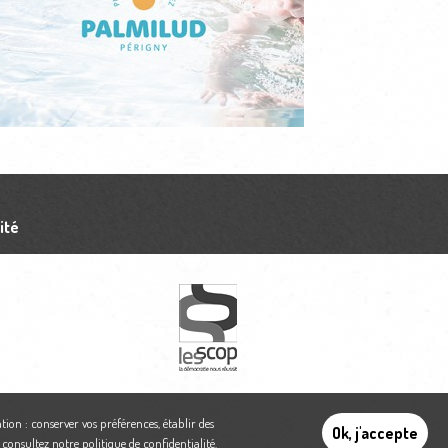
ité
tion : conserver vos préférences, établir des
Ok, j'accepte
,
consultez notre politique de confidentialité
.