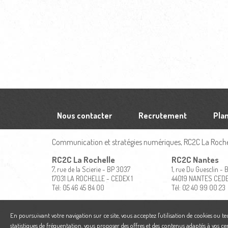
Nous contacter
Recrutement
Plan
Communication et stratégies numériques, RC2C La Rochel
RC2C La Rochelle
RC2C Nantes
7, rue de la Scierie - BP 3037
1, rue Du Guesclin -
17031 LA ROCHELLE - CEDEX 1
44019 NANTES CED
Tél: 05 46 45 84 00
Tél: 02 40 99 00 23
En poursuivant votre navigation sur ce site, vous acceptez l'utilisation de cookies ou t
statistiques de fréquentation, vous proposer des offres et des contenus adaptés à vos ce