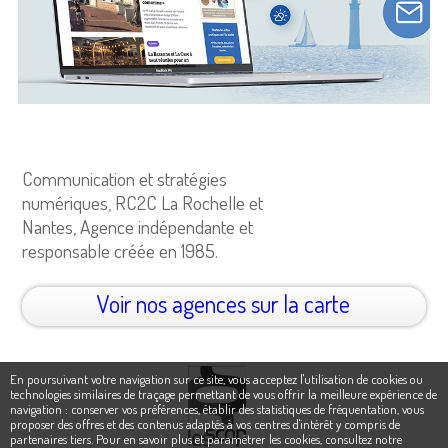
Communication et stratégies
numériques, RC2C La Rochelle et
Nantes, Agence indépendante et
responsable créée en 1985.
Voir nos agences sur la carte
En poursuivant votre navigation sur ce site, vous acceptez l'utilisation de cookies ou
technologies similaires de traçage permettant de vous offrir la meilleure expérience de
navigation : conserver vos préférences, établir des statistiques de fréquentation, vous
proposer des offres et des contenus adaptés à vos centres d'intérêt y compris de
partenaires tiers. Pour en savoir plus et paramétrer les cookies,
consultez notre