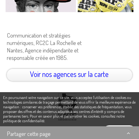
Communication et stratégies
numériques, RC2C La Rochelle et
Nantes, Agence indépendante et
responsable créée en 1985.
Voir nos agences sur la carte
En poursuivant votre navigation sur ce site, vous acceptez l'utilisation de cookies ou
technologies similaires de traçage permettant de vous offrir la meilleure expérience de
navigation : conserver vos préférences, établir des statistiques de fréquentation, vous
proposer des offres et des contenus adaptés à vos centres d'intérêt y compris de
partenaires tiers. Pour en savoir plus et paramétrer les cookies,
consultez notre
politique de confidentialité
.
Ok, j'accepte
Partager cette page