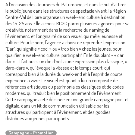
A l’occasion des Journées du Patrimoine, et dans le but d’attirer
le public jeune dans les structures de spectacle vivant, la Région
Centre-Val de Loire organise un week-end culture à destination
des 15-25 ans. Elle a choisi RC2C parmi plusieurs agences pour sa
créativité, notamment dans la recherche du naming de
l'événement, et l'originalité de son visuel, qui mêle jeunesse et
culture. Pour le nom, l'agence a choisi de reprendre l'expression
"Dar", qui signifie « cool » ou « trop bien » chez les jeunes, pour
qualifier le week-end culturel participatif. En le doublant - « dar
dar » - il fait aussi un clin d’oeil à une expression plus classique, «
dare-dare », qui évoque la vitesse et le temps court, qui
correspond bien à la durée du week-end et à l’esprit de courte
expérience à vivre. Le visuel est quant à lui un composite de
références artistiques ou patrimoniales classiques et de codes
modernes, qui traduit bien le positionnement de l’événement.
Cette campagne a été déclinée en une grande campagne print et
digitale, dans un kit de communication utilisable par les
structures qui participent à l'événement, et des goodies
distribués aux jeunes participants.
Campagne - Promotion