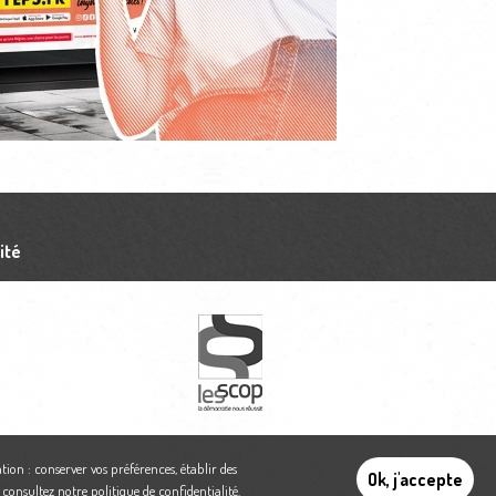
ité
tion : conserver vos préférences, établir des
Ok, j'accepte
,
consultez notre politique de confidentialité
.