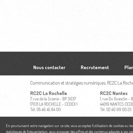
Nous contacter
Recrutement
Plan
Communication et stratégies numériques, RC2C La Rochel
RC2C La Rochelle
RC2C Nantes
7, rue de la Scierie - BP 3037
1, rue Du Guesclin -
17031 LA ROCHELLE - CEDEX 1
44019 NANTES CED
Tél: 05 46 45 84 00
Tél: 02 40 99 00 23
En poursuivant votre navigation sur ce site, vous acceptez l'utilisation de cookies ou t
statistiques de fréquentation, vous proposer des offres et des contenus adaptés à vos ce