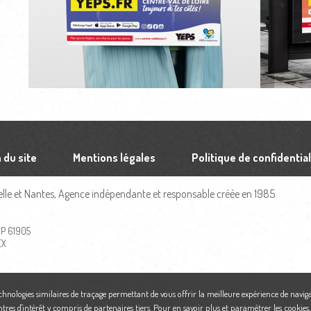
 du site
Mentions légales
Politique de confidential
le et Nantes, Agence indépendante et responsable créée en 1985.
 BP 61905
EX
echnologies similaires de traçage permettant de vous offrir la meilleure expérience de naviga
ntres d'intérêt y compris de partenaires tiers. Pour en savoir plus et paramétrer les cookies