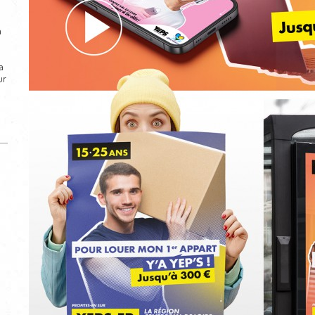
à
a
ur