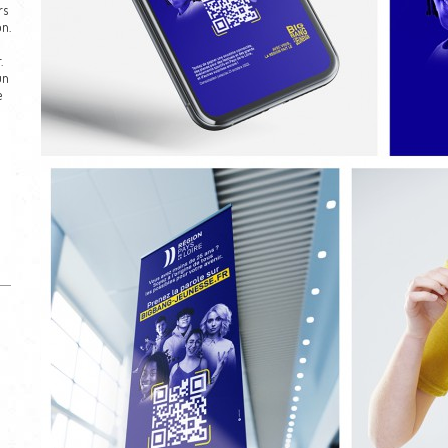
rs
n.
.
un
e