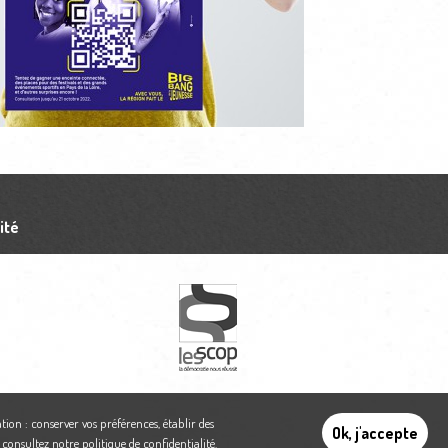
ité
tion : conserver vos préférences, établir des
Ok, j'accepte
,
consultez notre politique de confidentialité
.