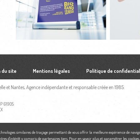
 du site
Mentions légales
Politique de confidential
le et Nantes, Agence indépendante et responsable créée en 1985.
 BP 61905
EX
echnologies similaires de traçage permettant de vous offrir la meilleure expérience de naviga
ntres d'intérêt y compris de partenaires tiers. Pour en savoir plus et paramétrer les cookies