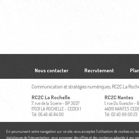
Nous contacter
Recrutement
Plan
Communication et stratégies numériques, RC2C La Rochel
RC2C La Rochelle
RC2C Nantes
7, rue de la Scierie - BP 3037
1, rue Du Guesclin -
17031 LA ROCHELLE - CEDEX 1
44019 NANTES CED
Tél: 05 46 45 84 00
Tél: 02 40 99 00 23
En poursuivant votre navigation sur ce site, vous acceptez l'utilisation de cookies ou t
statistiques de fréquentation, vous proposer des offres et des contenus adaptés à vos ce