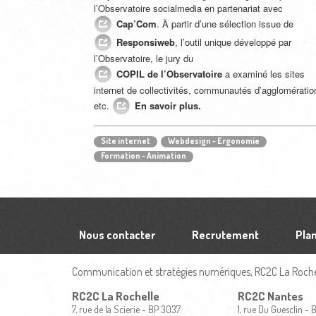
l’Observatoire socialmedia en partenariat avec
Cap’Com
.
À partir d’une sélection issue de
Responsiweb
, l’outil unique développé par
l’Observatoire, le jury du
COPIL de l’Observatoire
a examiné les sites
internet de collectivités, communautés d’agglomératio
etc.
En savoir plus.
Site internet
Webdesign - Ergonomie
Formation - Animation
Nous contacter
Recrutement
Plan
Communication et stratégies numériques, RC2C La Rochel
RC2C La Rochelle
RC2C Nantes
7, rue de la Scierie - BP 3037
1, rue Du Guesclin -