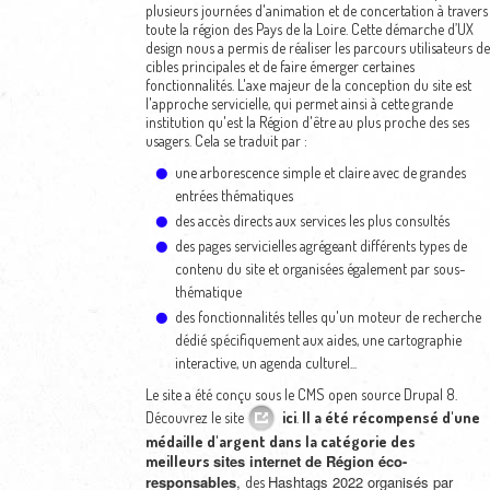
plusieurs journées d'animation et de concertation à travers
toute la région des Pays de la Loire. Cette démarche d’UX
design nous a permis de réaliser les parcours utilisateurs de
cibles principales et de faire émerger certaines
fonctionnalités. L'axe majeur de la conception du site est
l'approche servicielle, qui permet ainsi à cette grande
institution qu'est la Région d'être au plus proche des ses
usagers. Cela se traduit par :
une arborescence simple et claire avec de grandes
entrées thématiques
des accès directs aux services les plus consultés
des pages servicielles agrégeant différents types de
contenu du site et organisées également par sous-
thématique
des fonctionnalités telles qu'un moteur de recherche
dédié spécifiquement aux aides, une cartographie
interactive, un agenda culturel...
Le site a été conçu sous le CMS open source Drupal 8.
Découvrez le site
ici
.
Il a été récompensé d'une
médaille d'argent dans la catégorie des
sites internet de Région éco-
meilleurs
responsables
,
Hashtags 2022
organisés par
des