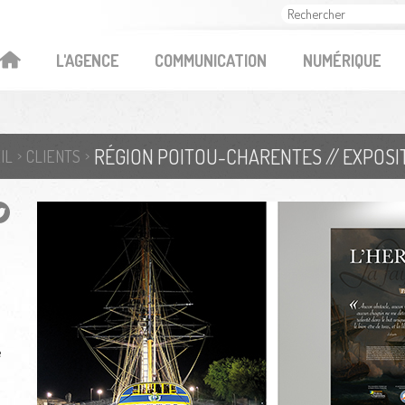
OK
L'AGENCE
COMMUNICATION
NUMÉRIQUE
RÉGION POITOU-CHARENTES // EXPOSIT
IL
CLIENTS
e