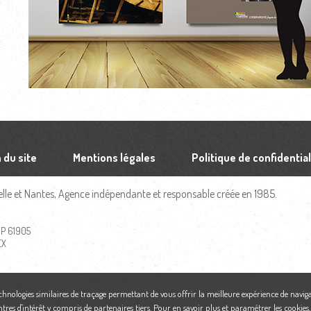
 du site
Mentions légales
Politique de confidential
le et Nantes, Agence indépendante et responsable créée en 1985.
 BP 61905
EX
echnologies similaires de traçage permettant de vous offrir la meilleure expérience de naviga
ntres d'intérêt y compris de partenaires tiers. Pour en savoir plus et paramétrer les cookies