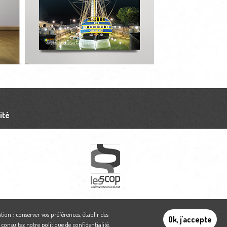
ité
tion : conserver vos préférences, établir des
Ok, j'accepte
,
consultez notre politique de confidentialité
.