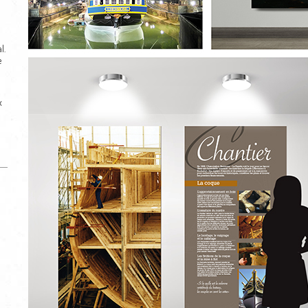
l.
e
x