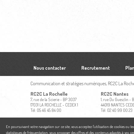
Nous contacter
Recrutement
Plan
Communication et stratégies numériques, RC2C La Rochel
RC2C La Rochelle
RC2C Nantes
7, rue de la Scierie - BP 3037
1, rue Du Guesclin -
17031 LA ROCHELLE - CEDEX 1
44019 NANTES CED
Tél: 05 46 45 84 00
Tél: 02 40 99 00 23
En poursuivant votre navigation sur ce site, vous acceptez l'utilisation de cookies ou t
statistiques de fréquentation, vous proposer des offres et des contenus adaptés à vos ce