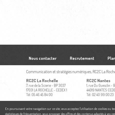
Nous contacter
Recrutement
Plan
Communication et stratégies numériques, RC2C La Rochel
RC2C La Rochelle
RC2C Nantes
7, rue de la Scierie - BP 3037
1, rue Du Guesclin -
17031 LA ROCHELLE - CEDEX 1
44019 NANTES CED
Tél: 05 46 45 84 00
Tél: 02 40 99 00 23
En poursuivant votre navigation sur ce site, vous acceptez l'utilisation de cookies ou t
statistiques de fréquentation, vous proposer des offres et des contenus adaptés à vos ce