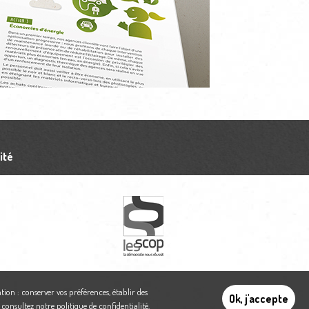
ité
tion : conserver vos préférences, établir des
Ok, j'accepte
,
consultez notre politique de confidentialité
.