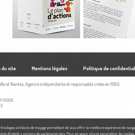
 du site
Mentions légales
Politique de confidential
le et Nantes, Agence indépendante et responsable créée en 1985.
 BP 61905
EX
echnologies similaires de traçage permettant de vous offrir la meilleure expérience de naviga
ntres d'intérêt y compris de partenaires tiers. Pour en savoir plus et paramétrer les cookies